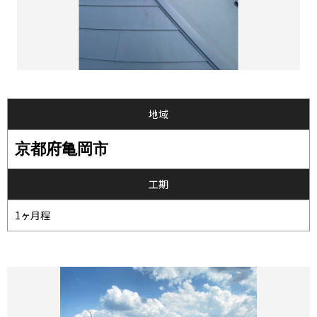
地域
京都府亀岡市
工期
1ヶ月程