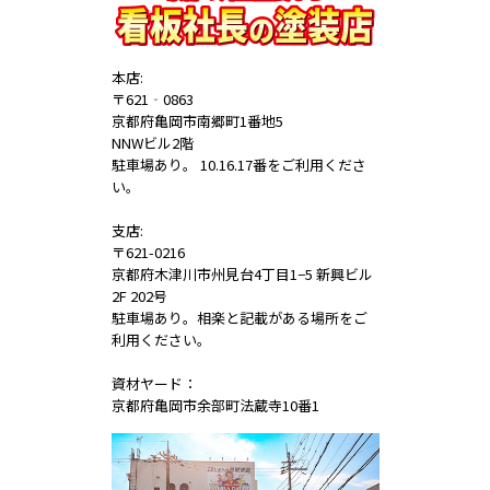
本店:
〒621‐0863
京都府亀岡市南郷町1番地5
NNWビル2階
駐車場あり。 10.16.17番をご利用くださ
い。
支店:
〒621-0216
京都府木津川市州見台4丁目1−5 新興ビル
2F 202号
駐車場あり。相楽と記載がある場所をご
利用ください。
資材ヤード：
京都府亀岡市余部町法蔵寺10番1