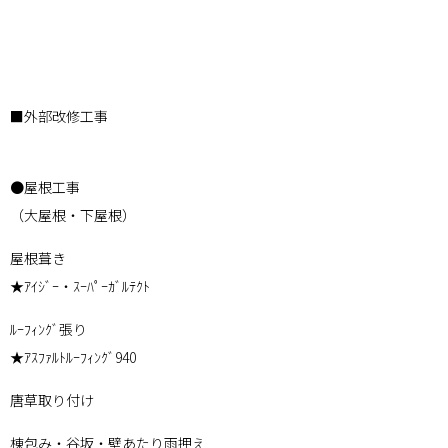
■外部改修工事
●屋根工事
（大屋根・下屋根）
屋根葺き
★ｱｲｼﾞｰ・ｽｰﾊﾟｰｶﾞﾙﾃｸﾄ
ﾙｰﾌｨﾝｸﾞ張り
★ｱｽﾌｧﾙﾄﾙｰﾌｨﾝｸﾞ940
唐草取り付け
棟包み・谷坂・壁あたり雨押え