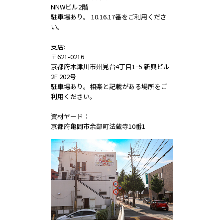
NNWビル2階
駐車場あり。 10.16.17番をご利用くださ
い。
支店:
〒621-0216
京都府木津川市州見台4丁目1−5 新興ビル
2F 202号
駐車場あり。相楽と記載がある場所をご
利用ください。
資材ヤード：
京都府亀岡市余部町法蔵寺10番1