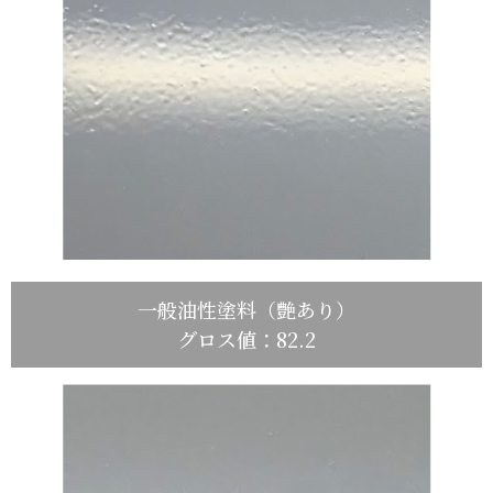
一般油性塗料（艶あり）
グロス値：82.2