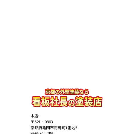
本店:
〒621‐0863
京都府亀岡市南郷町1番地5
NNWビル2階